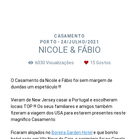
CASAMENTO
PORTO
24/JULHO/2021
NICOLE & FÁBIO
6030
Visualizações
15
Gostos
O Casamento da Nicole e Fábio foi sem margem de
duvidas um espetáculo !!!
Vieram de New Jersey casar a Portugal e escolheram
locais TOP !!! Os seus familiares e amigos também
fizeram a viagem dos USA para estarem presentes neste
magnífico Casamento.
Ficaram alojados no
Boreira
Garden
Hotel
e que bonito
hotel este em Vila Nova de Gaia, a cerimónia foi na Capela